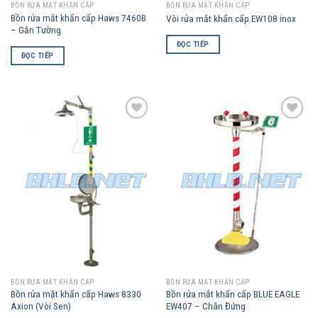
BỒN RỬA MẮT KHẨN CẤP
BỒN RỬA MẮT KHẨN CẤP
Bồn rửa mắt khẩn cấp Haws 7460B
Vòi rửa mắt khẩn cấp EW108 inox
– Gắn Tường
ĐỌC TIẾP
ĐỌC TIẾP
Add to
Add to
Wishlist
Wishlist
BỒN RỬA MẮT KHẨN CẤP
BỒN RỬA MẮT KHẨN CẤP
Bồn rửa mặt khẩn cấp Haws 8330
Bồn rửa mắt khẩn cấp BLUE EAGLE
Axion (Vòi Sen)
EW407 – Chân Đứng