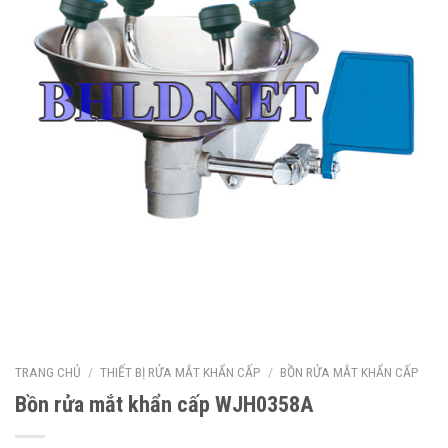
TRANG CHỦ
/
THIẾT BỊ RỬA MẮT KHẨN CẤP
/
BỒN RỬA MẮT KHẨN CẤP
Bồn rửa mắt khẩn cấp WJH0358A