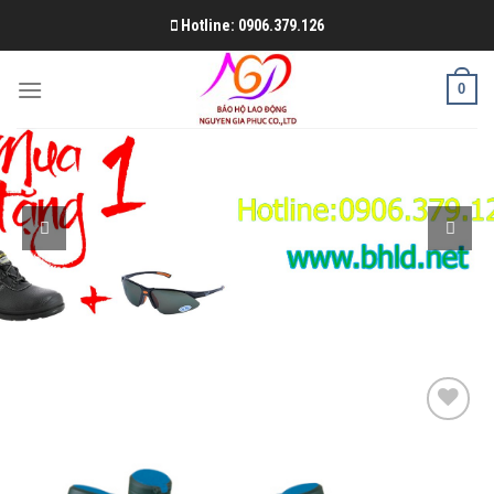
Skip
Hotline: 0906.379.126
to
content
0
Add to
Wishlist