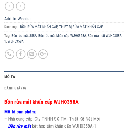
Add to Wishlist
Danh mục:
BỒN RỬA MẮT KHẨN CẤP
,
THIẾT BỊ RỬA MẮT KHẨN CẤP
Tag:
Bồn rửa mắt 358A
,
Bồn rửa mắt khẩn cấp WJH0358A
,
Bồn rửa mắt WJH0358A-
1
,
WJH0358A
MÔ TẢ
ĐÁNH GIÁ (0)
Bồn rửa mắt khẩn cấp WJH0358A
Mô tả sản phẩm:
– Nhà cung cấp: Cty TNHH SX-TM- Thiết Kế Nét Mới
–
Bồn rửa mắt
kết hợp tắm khẩn cấp WJH0358A-1