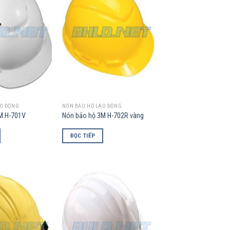
Wishlist
Wishlist
AO ĐỘNG
NÓN BẢO HỘ LAO ĐỘNG
M H-701V
Nón bảo hộ 3M H-702R vàng
ĐỌC TIẾP
Add to
Add to
Wishlist
Wishlist