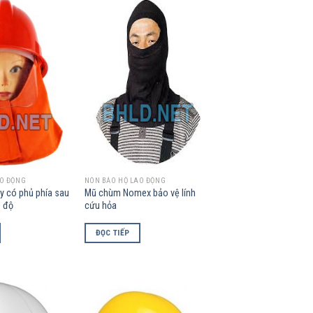
Add to
Add to
Wishlist
Wishlist
AO ĐỘNG
NÓN BẢO HỘ LAO ĐỘNG
y có phủ phía sau
Mũ chùm Nomex bảo vệ lính
0 độ
cứu hỏa
ĐỌC TIẾP
Add to
Add to