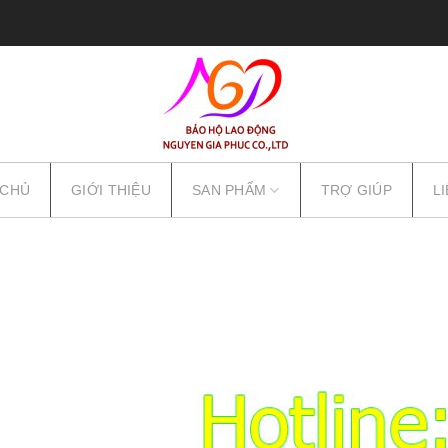
 CHỦ
GIỚI THIỆU
SAN PHẨM
TRỢ GIÚP
L