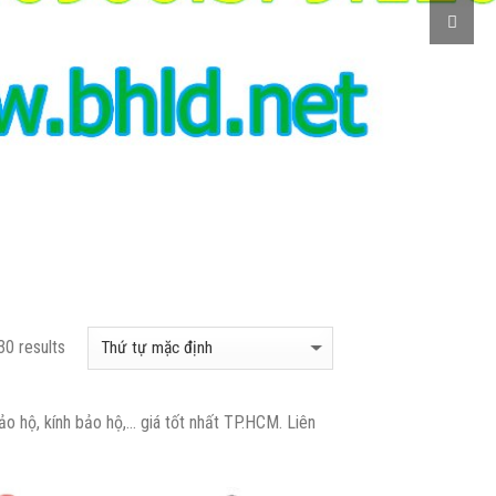
0 results
o hộ, kính bảo hộ,… giá tốt nhất TP.HCM. Liên