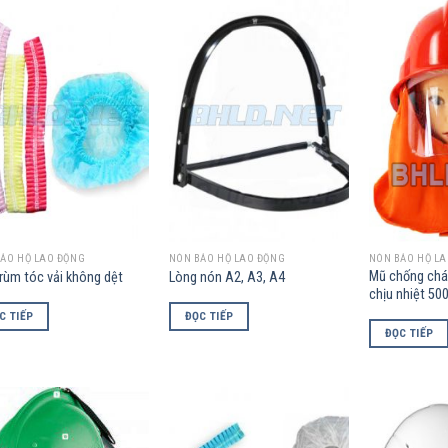
Add to
Add to
Wishlist
Wishlist
ẢO HỘ LAO ĐỘNG
NÓN BẢO HỘ LAO ĐỘNG
NÓN BẢO HỘ L
Mũ chống chá
rùm tóc vải không dệt
Lòng nón A2, A3, A4
chịu nhiệt 50
C TIẾP
ĐỌC TIẾP
ĐỌC TIẾP
Add to
Add to