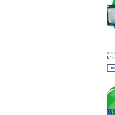
NÓN B
Mũ t
ĐỌ