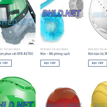
Wishlist
Wishlist
ẢO HỘ LAO ĐỘNG
NÓN BẢO HỘ LAO ĐỘNG
NÓN BẢO HỘ L
rùm phun cát RPB ASTRO
Nón – Mũ phòng sạch
Nón bảo hộ 3
C TIẾP
ĐỌC TIẾP
ĐỌC TIẾP
Add to
Add to
Wishlist
Wishlist