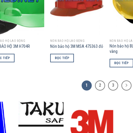
ẢO HỘ LAO ĐỘNG
NÓN BẢO HỘ LAO ĐỘNG
NÓN BẢO HỘ L
Nón bảo hộ B
BẢO HỘ 3M H704R
Nón bảo hộ 3M MSA 475363 đỏ
vàng
C TIẾP
ĐỌC TIẾP
ĐỌC TIẾP
1
2
3