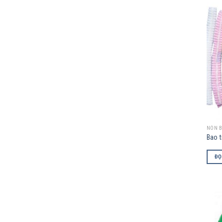
NÓN B
Bao t
ĐỌ