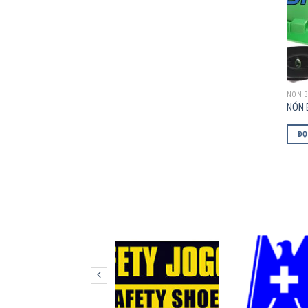
NÓN B
NÓN 
ĐỌ