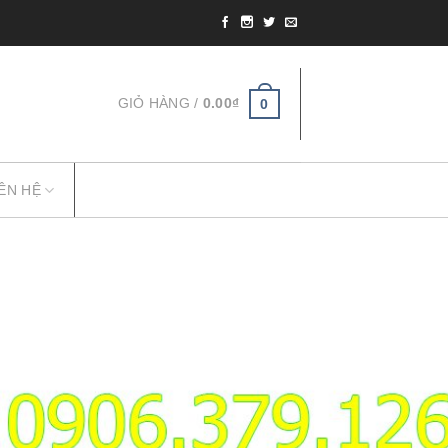
GIỎ HÀNG /
0.00
₫
0
IÊN HỆ