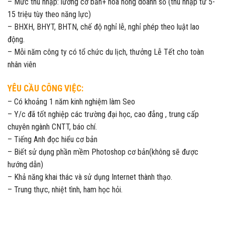
– Mức thu nhập: lương cơ bản+ hoa hồng doanh số (thu nhập từ 5-
15 triệu tùy theo năng lực)
– BHXH, BHYT, BHTN, chế độ nghỉ lễ, nghỉ phép theo luật lao
động.
– Mỗi năm công ty có tổ chức du lịch, thưởng Lễ Tết cho toàn
nhân viên
YÊU CẦU CÔNG VIỆC:
– Có khoảng 1 năm kinh nghiệm làm Seo
– Y/c đã tốt nghiệp các trường đại học, cao đẳng , trung cấp
chuyên ngành CNTT, báo chí.
– Tiếng Anh đọc hiểu cơ bản
– Biết sử dụng phần mềm Photoshop cơ bản(không sẽ được
hướng dẫn)
– Khả năng khai thác và sử dụng Internet thành thạo.
– Trung thực, nhiệt tình, ham học hỏi.