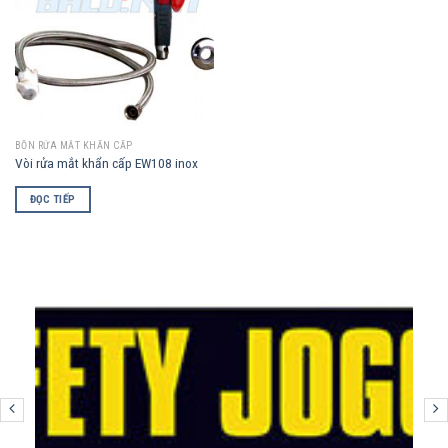
BỒN RỬA MẮT KHẨN CẤP
Vòi rửa mắt khẩn cấp EW108 inox
ĐỌC TIẾP