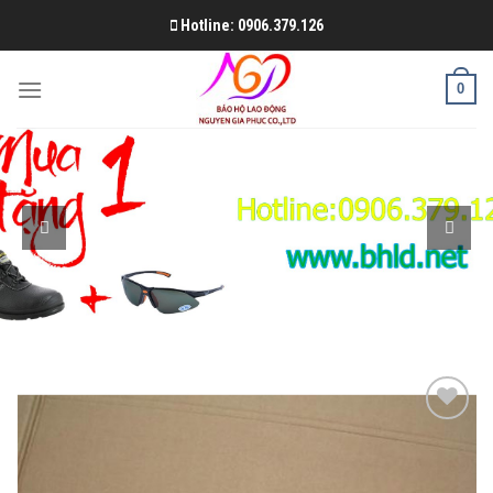
Skip
Hotline: 0906.379.126
to
content
0
Add to
Wishlist