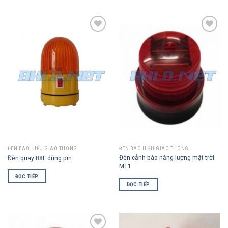
Add to
Add to
Wishlist
Wishlist
ĐÈN BÁO HIỆU GIAO THÔNG
ĐÈN BÁO HIỆU GIAO THÔNG
Đèn cảnh báo năng lượng mặt trời
Đèn quay 88E dùng pin
MT1
ĐỌC TIẾP
ĐỌC TIẾP